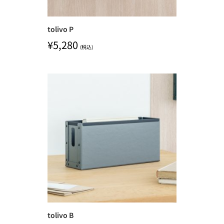
tolivo P
¥
5,280
(税込)
tolivo B