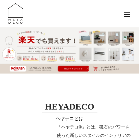
Skip
to
Menu
content
HEYADECO
ヘヤデコとは
「ヘヤデコ®」とは、磁石のパワーを
使った新しいスタイルのインテリアの