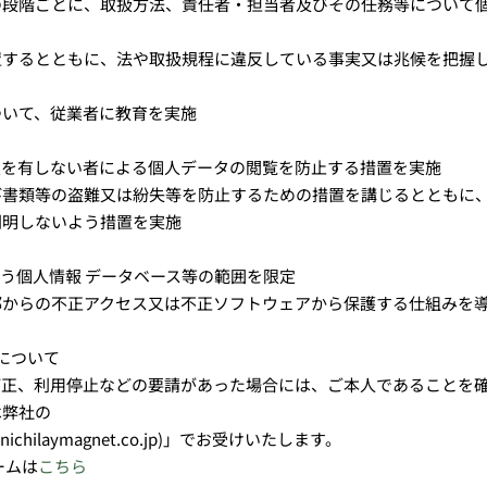
の段階ごとに、取扱方法、責任者・担当者及びその任務等について
置するとともに、法や取扱規程に違反している事実又は兆候を把握
ついて、従業者に教育を実施
限を有しない者による個人データの閲覧を防止する措置を実施
び書類等の盗難又は紛失等を防止するための措置を講じるとともに
判明しないよう措置を実施
う個人情報 データベース等の範囲を限定
部からの不正アクセス又は不正ソフトウェアから保護する仕組みを
について
訂正、利用停止などの要請があった場合には、ご本人であることを
は弊社の
chilaymagnet.co.jp)」でお受けいたします。
ームは
こちら