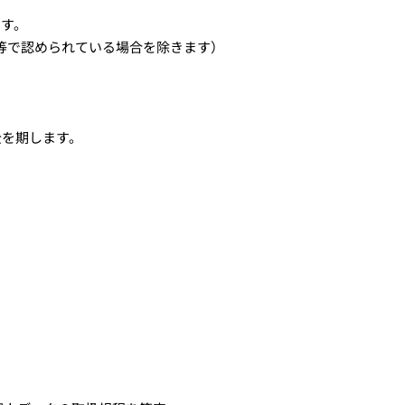
ます。
等で認められている場合を除きます）
全を期します。