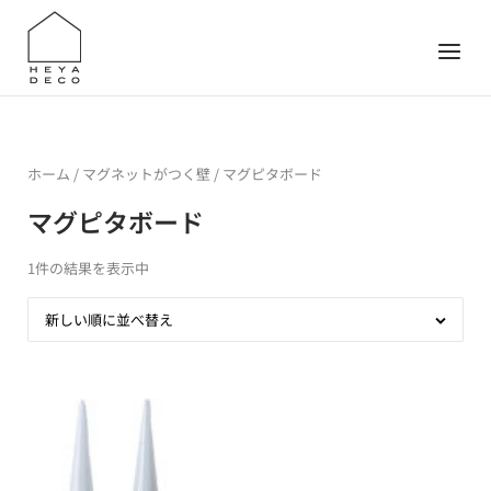
Skip
to
Menu
content
ホーム
/
マグネットがつく壁
/ マグピタボード
マグピタボード
1件の結果を表示中
新しい順に並べ替え